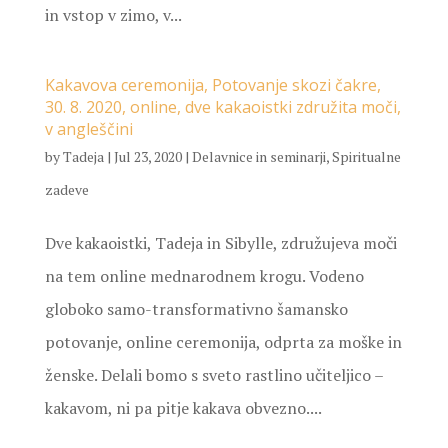
in vstop v zimo, v...
Kakavova ceremonija, Potovanje skozi čakre,
30. 8. 2020, online, dve kakaoistki združita moči,
v angleščini
by
Tadeja
|
Jul 23, 2020
|
Delavnice in seminarji
,
Spiritualne
zadeve
Dve kakaoistki, Tadeja in Sibylle, združujeva moči
na tem online mednarodnem krogu. Vodeno
globoko samo-transformativno šamansko
potovanje, online ceremonija, odprta za moške in
ženske. Delali bomo s sveto rastlino učiteljico –
kakavom, ni pa pitje kakava obvezno....