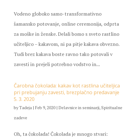
Vodeno globoko samo-transformativno
šamansko potovanje, online ceremonija, odprta
za moške in ženske. Delali bomo s sveto rastlino
učiteljico – kakavom, ni pa pitje kakava obvezno.
Tudi brez kakava boste ravno tako potovali v
zavesti in prejeli potrebno vodstvo in...
Čarobna čokolada: kakav kot rastlina učiteljica
pri prebujanju zavesti, brezplačno predavanje
5. 3. 2020
by
Tadeja
|
Feb 9, 2020
|
Delavnice in seminarji
,
Spiritualne
zadeve
Oh, ta čokolada! Čokolada je mnogo stvari: