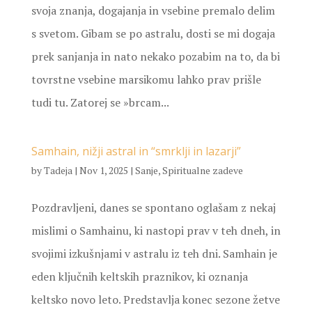
svoja znanja, dogajanja in vsebine premalo delim
s svetom. Gibam se po astralu, dosti se mi dogaja
prek sanjanja in nato nekako pozabim na to, da bi
tovrstne vsebine marsikomu lahko prav prišle
tudi tu. Zatorej se »brcam...
Samhain, nižji astral in “smrklji in lazarji”
by
Tadeja
|
Nov 1, 2025
|
Sanje
,
Spiritualne zadeve
Pozdravljeni, danes se spontano oglašam z nekaj
mislimi o Samhainu, ki nastopi prav v teh dneh, in
svojimi izkušnjami v astralu iz teh dni. Samhain je
eden ključnih keltskih praznikov, ki oznanja
keltsko novo leto. Predstavlja konec sezone žetve