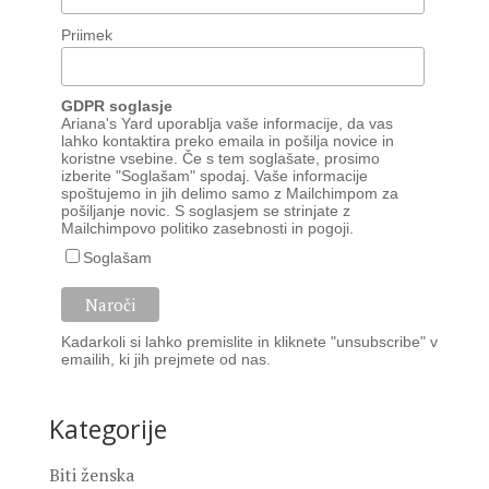
Priimek
GDPR soglasje
Ariana's Yard uporablja vaše informacije, da vas
lahko kontaktira preko emaila in pošilja novice in
koristne vsebine. Če s tem soglašate, prosimo
izberite "Soglašam" spodaj. Vaše informacije
spoštujemo in jih delimo samo z Mailchimpom za
pošiljanje novic. S soglasjem se strinjate z
Mailchimpovo
politiko zasebnosti
in
pogoji
.
Soglašam
Kadarkoli si lahko premislite in kliknete "unsubscribe" v
emailih, ki jih prejmete od nas.
Kategorije
Biti ženska