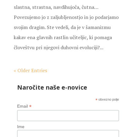
slastna, strastna, navdihujoča, čutna…
Povezujemo jo z zaljubljenostjo in jo podarjamo
svojim dragim. Ste vedeli, da je v šamanizmu
kakav ena glavnih rastlin učiteljic, ki pomaga
človeštvu pri njegovi duhovni evoluciji?...
« Older Entries
Naročite naše e-novice
*
obvezno polje
*
Email
Ime