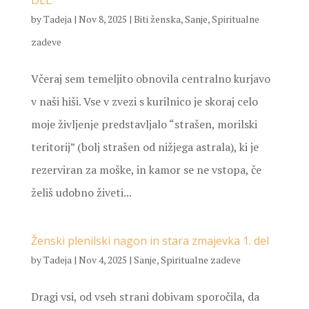
DEL
by
Tadeja
|
Nov 8, 2025
|
Biti ženska
,
Sanje
,
Spiritualne
zadeve
Včeraj sem temeljito obnovila centralno kurjavo
v naši hiši. Vse v zvezi s kurilnico je skoraj celo
moje življenje predstavljalo “strašen, morilski
teritorij” (bolj strašen od nižjega astrala), ki je
rezerviran za moške, in kamor se ne vstopa, če
želiš udobno živeti...
Ženski plenilski nagon in stara zmajevka 1. del
by
Tadeja
|
Nov 4, 2025
|
Sanje
,
Spiritualne zadeve
Dragi vsi, od vseh strani dobivam sporočila, da