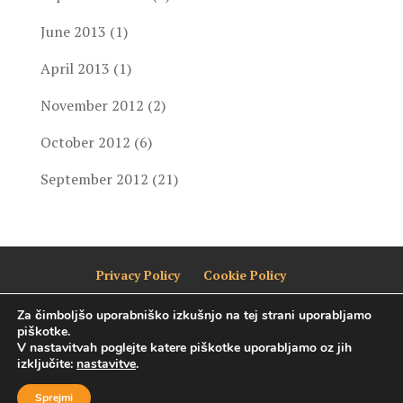
June 2013
(1)
April 2013
(1)
November 2012
(2)
October 2012
(6)
September 2012
(21)
Privacy Policy
Cookie Policy
Za čimboljšo uporabniško izkušnjo na tej strani uporabljamo
piškotke.
V nastavitvah poglejte katere piškotke uporabljamo oz jih
izključite:
nastavitve
.
Designed by
Elegant Themes
| Powered by
WordPress
Sprejmi