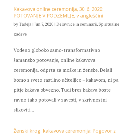
Kakavova online ceremonija, 30. 6. 2020:
POTOVANJE V PODZEMLJE, v angleščini
by
Tadeja
|
Jun 7, 2020
|
Delavnice in seminarji
,
Spiritualne
zadeve
Vodeno globoko samo-transformativno
šamansko potovanje, online kakavova
ceremonija, odprta za moške in ženske. Delali
bomo s sveto rastlino učiteljico – kakavom, ni pa
pitje kakava obvezno. Tudi brez kakava boste
ravno tako potovali v zavesti, v skrivnostni
slikoviti...
Ženski krog, kakavova ceremonija: Pogovor z