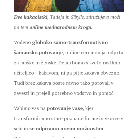
Dve kakaoistki
, Tadeja in Sibylle, združujeva moči
na tem
online mednarodnem krogu
.
Vodeno
globoko samo-transformativno
šamansko potovanje
, online ceremonija, odprta
za moške in ženske. Delali bomo s sveto rastlino
učiteljico – kakavom, ni pa pitje kakava obvezno.
Tudi brez kakava boste ravno tako potovali v
zavesti in prejeli potrebno vodstvo in pomoč.
Vabimo vas na
potovanje vase
, kjer
transformiramo stare poznane forme in vzorce v
sebi in
se odpiramo novim možnostim
.