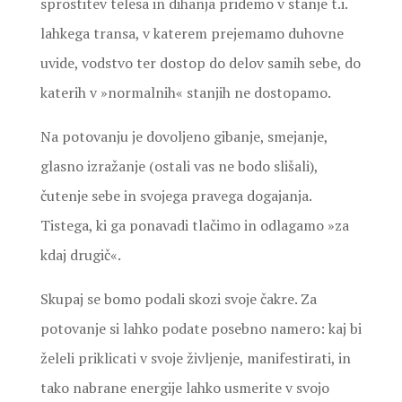
sprostitev telesa in dihanja pridemo v stanje t.i.
lahkega transa, v katerem prejemamo duhovne
uvide, vodstvo ter dostop do delov samih sebe, do
katerih v »normalnih« stanjih ne dostopamo.
Na potovanju je dovoljeno gibanje, smejanje,
glasno izražanje (ostali vas ne bodo slišali),
čutenje sebe in svojega pravega dogajanja.
Tistega, ki ga ponavadi tlačimo in odlagamo »za
kdaj drugič«.
Skupaj se bomo podali skozi svoje čakre. Za
potovanje si lahko podate posebno namero: kaj bi
želeli priklicati v svoje življenje, manifestirati, in
tako nabrane energije lahko usmerite v svojo