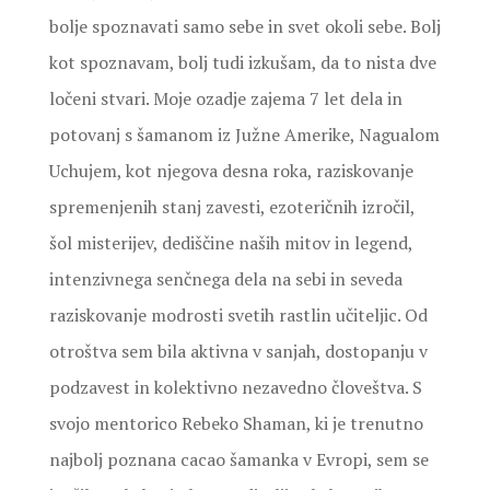
bolje spoznavati samo sebe in svet okoli sebe. Bolj
kot spoznavam, bolj tudi izkušam, da to nista dve
ločeni stvari. Moje ozadje zajema 7 let dela in
potovanj s šamanom iz Južne Amerike, Nagualom
Uchujem, kot njegova desna roka, raziskovanje
spremenjenih stanj zavesti, ezoteričnih izročil,
šol misterijev, dediščine naših mitov in legend,
intenzivnega senčnega dela na sebi in seveda
raziskovanje modrosti svetih rastlin učiteljic. Od
otroštva sem bila aktivna v sanjah, dostopanju v
podzavest in kolektivno nezavedno človeštva. S
svojo mentorico Rebeko Shaman, ki je trenutno
najbolj poznana cacao šamanka v Evropi, sem se