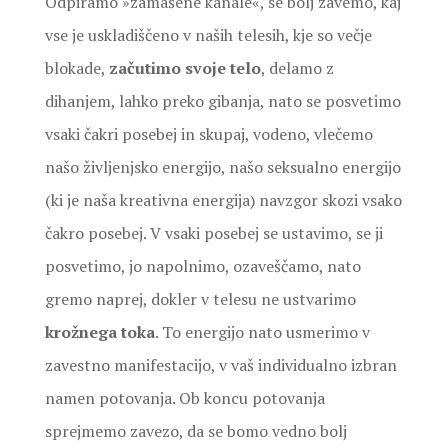
Odpiramo »zamašene kanale«, se bolj zavemo, kaj
vse je uskladiščeno v naših telesih, kje so večje
blokade,
začutimo svoje telo
, delamo z
dihanjem, lahko preko gibanja, nato se posvetimo
vsaki čakri posebej in skupaj, vodeno, vlečemo
našo življenjsko energijo, našo seksualno energijo
(ki je naša kreativna energija) navzgor skozi vsako
čakro posebej. V vsaki posebej se ustavimo, se ji
posvetimo, jo napolnimo, ozaveščamo, nato
gremo naprej, dokler v telesu ne ustvarimo
krožnega toka
. To energijo nato usmerimo v
zavestno manifestacijo, v vaš individualno izbran
namen potovanja. Ob koncu potovanja
sprejmemo zavezo, da se bomo vedno bolj