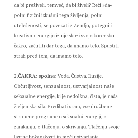
da bi preživeli, temveč, da bi živeli? Reči »da«
polni fizični izkušnji tega življenja, polni
utelešenosti, se povezati z Zemljo, potegniti
kreativno energijo iz nje skozi svojo korensko
čakro, začutiti dar tega, da imamo telo. Spustiti
strah pred tem, da imamo telo.
2.
ČAKRA: spolna:
Voda. Čustva. Iluzije.
Občutljivost, senzualnost, ustvarjalnost naše
seksualne energije, ki je nedolžna, čista, je naša
življenjska sila. Predihati sram, vse družbene
strupene programe o seksualni energiji, o
zanikanju, o tlačenju, o skrivanju. Tlačenju svoje
lastne božanskosti in moči ustvarjanja.