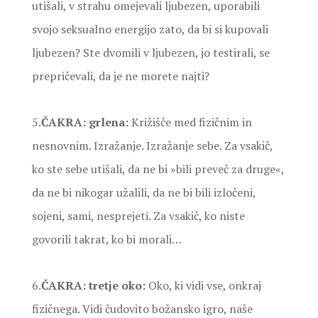
utišali, v strahu omejevali ljubezen, uporabili
svojo seksualno energijo zato, da bi si kupovali
ljubezen? Ste dvomili v ljubezen, jo testirali, se
prepričevali, da je ne morete najti?
5.
ČAKRA: grlena:
Križišče med fizičnim in
nesnovnim. Izražanje. Izražanje sebe. Za vsakič,
ko ste sebe utišali, da ne bi »bili preveč za druge«,
da ne bi nikogar užalili, da ne bi bili izločeni,
sojeni, sami, nesprejeti. Za vsakič, ko niste
govorili takrat, ko bi morali…
6.
ČAKRA: tretje oko:
Oko, ki vidi vse, onkraj
fizičnega. Vidi čudovito božansko igro, naše