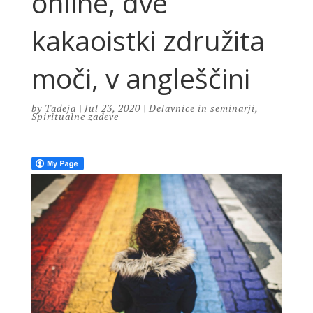
online, dve
kakaoistki združita
moči, v angleščini
by
Tadeja
|
Jul 23, 2020
|
Delavnice in seminarji
,
Spiritualne zadeve