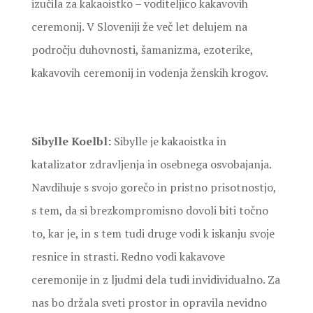
izučila za kakaoistko – voditeljico kakavovih
ceremonij. V Sloveniji že več let delujem na
področju duhovnosti, šamanizma, ezoterike,
kakavovih ceremonij in vodenja ženskih krogov.
Sibylle Koelbl:
Sibylle je kakaoistka in
katalizator zdravljenja in osebnega osvobajanja.
Navdihuje s svojo gorečo in pristno prisotnostjo,
s tem, da si brezkompromisno dovoli biti točno
to, kar je, in s tem tudi druge vodi k iskanju svoje
resnice in strasti. Redno vodi kakavove
ceremonije in z ljudmi dela tudi invidividualno. Za
nas bo držala sveti prostor in opravila nevidno