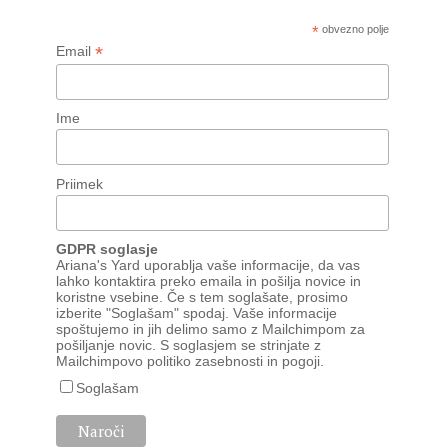
*
obvezno polje
*
Email
Ime
Priimek
GDPR soglasje
Ariana's Yard uporablja vaše informacije, da vas
lahko kontaktira preko emaila in pošilja novice in
koristne vsebine. Če s tem soglašate, prosimo
izberite "Soglašam" spodaj. Vaše informacije
spoštujemo in jih delimo samo z Mailchimpom za
pošiljanje novic. S soglasjem se strinjate z
Mailchimpovo
politiko zasebnosti
in
pogoji
.
Soglašam