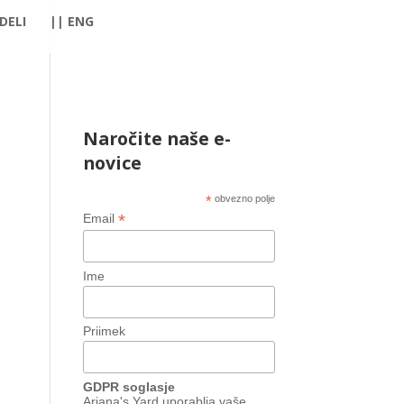
 DELI
|| ENG
Naročite naše e-
novice
*
obvezno polje
*
Email
Ime
Priimek
GDPR soglasje
Ariana's Yard uporablja vaše