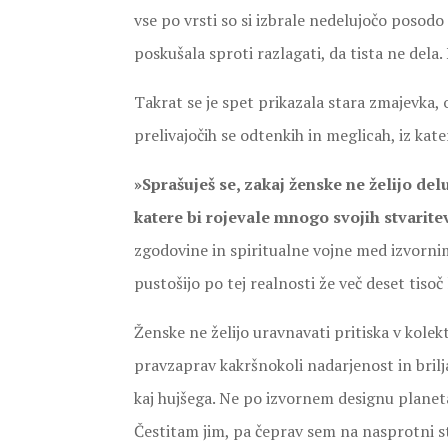
vse po vrsti so si izbrale nedelujočo posodo 
poskušala sproti razlagati, da tista ne dela.
Takrat se je spet prikazala stara zmajevka, o
prelivajočih se odtenkih in meglicah, iz kater
»Sprašuješ se, zakaj ženske ne želijo de
katere bi rojevale mnogo svojih stvaritev
zgodovine in spiritualne vojne med izvornim
pustošijo po tej realnosti že več deset tisoč 
Ženske ne želijo uravnavati pritiska v kolek
pravzaprav kakršnokoli nadarjenost in brilj
kaj hujšega. Ne po izvornem designu planeta
Čestitam jim, pa čeprav sem na nasprotni str