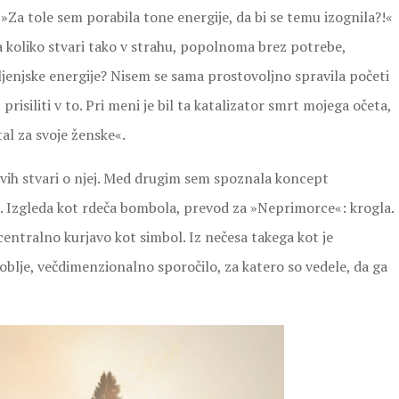
. »Za tole sem porabila tone energije, da bi se temu izognila?!«
a koliko stvari tako v strahu, popolnoma brez potrebe,
vljenjske energije? Nisem se sama prostovoljno spravila početi
prisiliti v to. Pri meni je bil ta katalizator smrt mojega očeta,
htal za svoje ženske«.
ovih stvari o njej. Med drugim sem spoznala koncept
. Izgleda kot rdeča bombola, prevod za »Neprimorce«: krogla.
centralno kurjavo kot simbol. Iz nečesa takega kot je
loblje, večdimenzionalno sporočilo, za katero so vedele, da ga