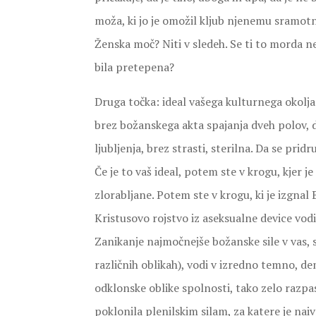
moža, ki jo je omožil kljub njenemu sramotne
Ženska moč? Niti v sledeh. Se ti to morda ne
bila pretepena?
Druga točka: ideal vašega kulturnega okolj
brez božanskega akta spajanja dveh polov, dv
ljubljenja, brez strasti, sterilna. Da se pr
Če je to vaš ideal, potem ste v krogu, kjer j
zlorabljane. Potem ste v krogu, ki je izgnal 
Kristusovo rojstvo iz aseksualne device vo
Zanikanje najmočnejše božanske sile v vas, se
različnih oblikah), vodi v izredno temno, d
odklonske oblike spolnosti, tako zelo razpas
poklonila plenilskim silam, za katere je naiv