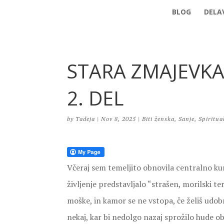
BLOG
DELAV
STARA ZMAJEVKA 
2. DEL
by
Tadeja
|
Nov 8, 2025
|
Biti ženska
,
Sanje
,
Spiritua
Včeraj sem temeljito obnovila centralno kurja
življenje predstavljalo “strašen, morilski ter
moške, in kamor se ne vstopa, če želiš udobn
nekaj, kar bi nedolgo nazaj sprožilo hude o