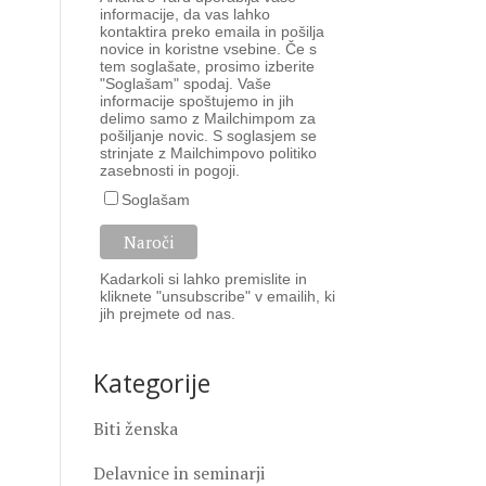
informacije, da vas lahko
kontaktira preko emaila in pošilja
novice in koristne vsebine. Če s
tem soglašate, prosimo izberite
"Soglašam" spodaj. Vaše
informacije spoštujemo in jih
delimo samo z Mailchimpom za
pošiljanje novic. S soglasjem se
strinjate z Mailchimpovo
politiko
zasebnosti
in
pogoji
.
Soglašam
Kadarkoli si lahko premislite in
kliknete "unsubscribe" v emailih, ki
jih prejmete od nas.
Kategorije
Biti ženska
Delavnice in seminarji