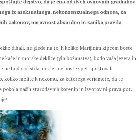
 spoštujte dejstvo, da je ena od dveh osnovnih gradnikov
enega iz aseksualnega, nekonsenzualnega odnosa, za
vnih zakonov, naravnost absurdno in zanika pravila
ežko dihali, ne glede na to, h koliko Marijinim kipcem boste
dne kače in morske deklice (yin božanstva), bodo vaša jezera in
 ne bodo očistila, dokler ne boste spet spoštovali
o, koliko molite k nekomu, za katerega verjamete, da te
 pokola naših starodavnih korenin in izvorov ni prava pot.
nje!