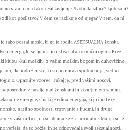
mu stanju in ji tako rešil življenje. Svoboda izbire? Ljubezen?
 zdi kot posilstvo? V čem se razlikuje od njega? V tem, da ni
a je tako postal moški, ki ga je rodila ASEKSUALNA ženska
eh energij, ki se ljubita in ustvarjata kozmični ogenj. Brez
idruži klubu »kul moških« z vašim moškim bogom in duhovščino.
e jasno, da bodo ženske, ki so po naravi spolna bitja, vedno
Boginjo. Opazujte vzorec. Tukaj je, pred vašimi nosovi.
di neposredno v nasilje nad ženskami in stvarjenjem samim.
ksualne energije, chi, ki je edina energija, ki jo imate (v
emonsko, nasilno spolnost, trgovanje z ljudmi, in druge
ene v vaši kulturi, da se jih ima že za normalne. Marija se je
no verjela, da so božje, in se odpovedala svoji seksualnosti,