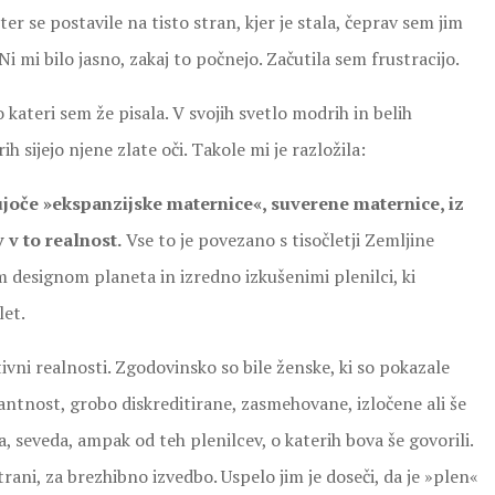
ter se postavile na tisto stran, kjer je stala, čeprav sem jim
 Ni mi bilo jasno, zakaj to počnejo. Začutila sem frustracijo.
 kateri sem že pisala. V svojih svetlo modrih in belih
ih sijejo njene zlate oči. Takole mi je razložila:
lujoče »ekspanzijske maternice«, suverene maternice, iz
 v to realnost.
Vse to je povezano s tisočletji Zemljine
 designom planeta in izredno izkušenimi plenilci, ki
let.
tivni realnosti. Zgodovinsko so bile ženske, ki so pokazale
antnost, grobo diskreditirane, zasmehovane, izločene ali še
, seveda, ampak od teh plenilcev, o katerih bova še govorili.
ani, za brezhibno izvedbo. Uspelo jim je doseči, da je »plen«