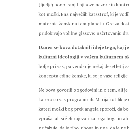
(ljudje) ponotranjil njihove nazore in kont
kot moški. Ena največjih katastrof, ki je vodi
maternic žensk na tem planetu. Gre za dosti 
pridobivajo volilne glasove: načrtovanju dru
Danes se bova dotaknili ideje tega, kaj j
kulturni ideologiji v vašem kulturnem o
bolje pri vas, pa vendar je nekaj desetletij 
koncepta edine ženske, ki so jo vaše religije
Ne bova govorili o zgodovini in o tem, ali je 
katero so vas programirali. Marija kot lik je 
kateri moški bog prek angela sporoči, da bo 
vpraša, ali si želi rojevati za tega boga in ali
pričakuje, da je tiho, uboga in upa, da je n