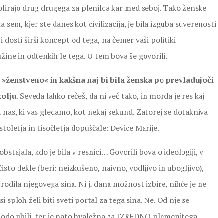
rolirajo drug drugega za plenilca kar med seboj. Tako ženske
la sem, kjer ste danes kot civilizacija, je bila izguba suverenosti
dosti širši koncept od tega, na čemer vaši politiki
žine in odtenkih le tega. O tem bova še govorili.
e »ženstveno« in kakšna naj bi bila ženska po prevladujoči
kolju.
Seveda lahko rečeš, da ni več tako, in morda je res kaj
za nas, ki vas gledamo, kot nekaj sekund. Zatorej se dotakniva
 stoletja in tisočletja dopuščale: Device Marije.
obstajala, kdo je bila v resnici… Govorili bova o ideologiji, v
čisto dekle (beri: neizkušeno, naivno, vodljivo in ubogljivo),
rodila njegovega sina. Ni ji dana možnost izbire, nihče je ne
 si sploh želi biti sveti portal za tega sina. Ne. Od nje se
e bodo ubili, ter je nato hvaležna za IZREDNO plemenitega