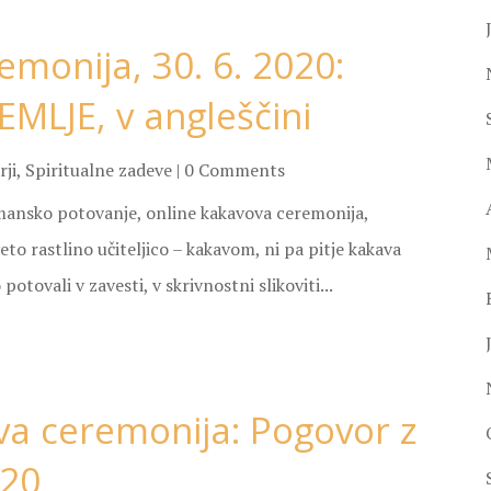
emonija, 30. 6. 2020:
LJE, v angleščini
rji
,
Spiritualne zadeve
| 0 Comments
nsko potovanje, online kakavova ceremonija,
to rastlino učiteljico – kakavom, ni pa pitje kakava
tovali v zavesti, v skrivnostni slikoviti...
va ceremonija: Pogovor z
020