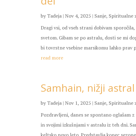
del
by
Tadeja
|
Nov 4, 2025
|
Sanje
,
Spiritualne 
Dragi vsi, od vseh strani dobivam sporočila,
svetom. Gibam se po astralu, dosti se mi do
bi tovrstne vsebine marsikomu lahko prav pr
read more
Samhain, nižji astral 
by
Tadeja
|
Nov 1, 2025
|
Sanje
,
Spiritualne 
Pozdravljeni, danes se spontano oglašam z 
in svojimi izkušnjami v astralu iz teh dni. S
keltsko novo leto. Predstavlja konec sezone 