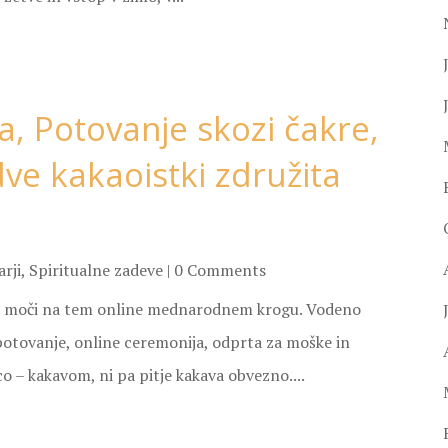
, Potovanje skozi čakre,
dve kakaoistki združita
rji
,
Spiritualne zadeve
| 0 Comments
jeva moči na tem online mednarodnem krogu. Vodeno
tovanje, online ceremonija, odprta za moške in
co – kakavom, ni pa pitje kakava obvezno....