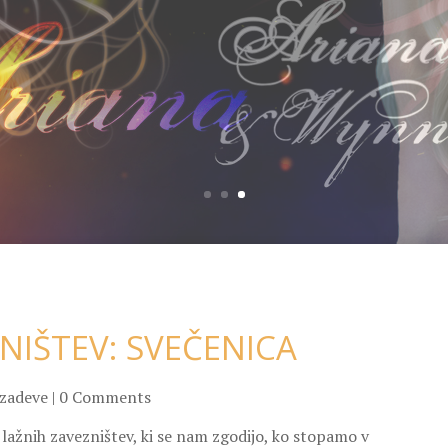
ZNIŠTEV: SVEČENICA
 zadeve
| 0 Comments
lažnih zavezništev, ki se nam zgodijo, ko stopamo v