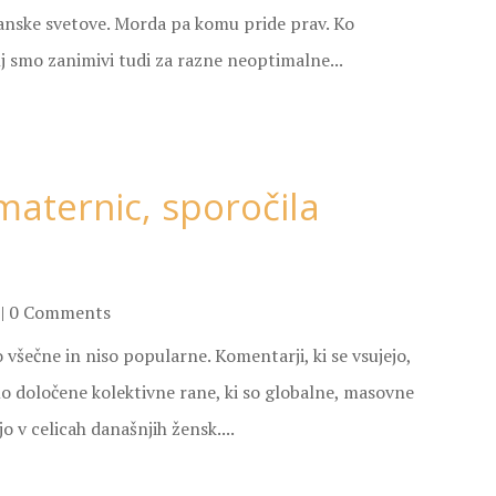
anske svetove. Morda pa komu pride prav. Ko
j smo zanimivi tudi za razne neoptimalne...
maternic, sporočila
| 0 Comments
 všečne in niso popularne. Komentarji, ki se vsujejo,
imo določene kolektivne rane, ki so globalne, masovne
 v celicah današnjih žensk....