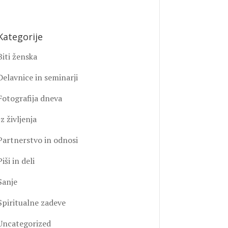
Kategorije
Biti ženska
Delavnice in seminarji
Fotografija dneva
Iz življenja
Partnerstvo in odnosi
Piši in deli
Sanje
Spiritualne zadeve
Uncategorized