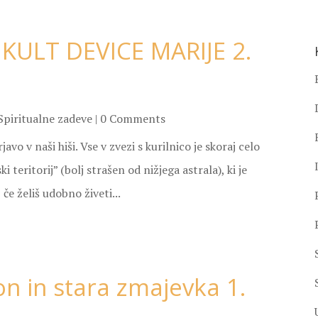
KULT DEVICE MARIJE 2.
Spiritualne zadeve
| 0 Comments
vo v naši hiši. Vse v zvezi s kurilnico je skoraj celo
i teritorij” (bolj strašen od nižjega astrala), ki je
če želiš udobno živeti...
on in stara zmajevka 1.