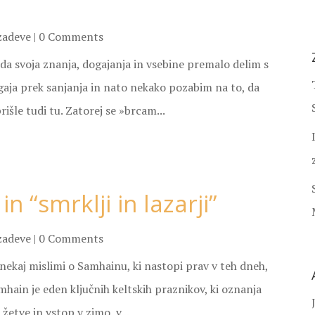
zadeve
| 0 Comments
 da svoja znanja, dogajanja in vsebine premalo delim s
gaja prek sanjanja in nato nekako pozabim na to, da
išle tudi tu. Zatorej se »brcam...
in “smrklji in lazarji”
zadeve
| 0 Comments
nekaj mislimi o Samhainu, ki nastopi prav v teh dneh,
amhain je eden ključnih keltskih praznikov, ki oznanja
žetve in vstop v zimo, v...