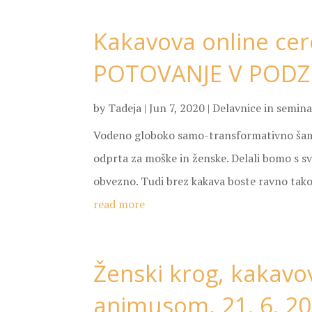
Kakavova online cer
POTOVANJE V PODZEM
by
Tadeja
|
Jun 7, 2020
|
Delavnice in semina
Vodeno globoko samo-transformativno šama
odprta za moške in ženske. Delali bomo s sve
obvezno. Tudi brez kakava boste ravno tako po
read more
Ženski krog, kakavo
animusom, 21. 6. 2