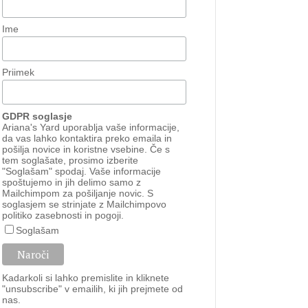
Ime
Priimek
GDPR soglasje
Ariana's Yard uporablja vaše informacije,
da vas lahko kontaktira preko emaila in
pošilja novice in koristne vsebine. Če s
tem soglašate, prosimo izberite
"Soglašam" spodaj. Vaše informacije
spoštujemo in jih delimo samo z
Mailchimpom za pošiljanje novic. S
soglasjem se strinjate z Mailchimpovo
politiko zasebnosti
in
pogoji
.
Soglašam
Kadarkoli si lahko premislite in kliknete
"unsubscribe" v emailih, ki jih prejmete od
nas.