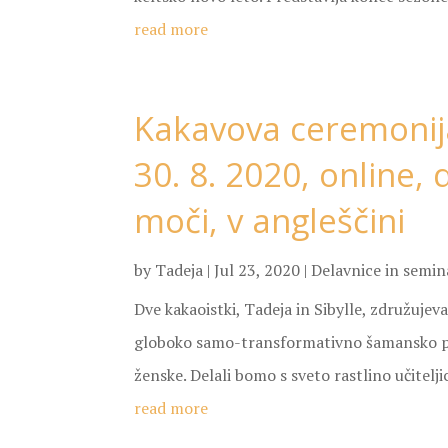
read more
Kakavova ceremonija
30. 8. 2020, online, 
moči, v angleščini
by
Tadeja
|
Jul 23, 2020
|
Delavnice in semina
Dve kakaoistki, Tadeja in Sibylle, združu
globoko samo-transformativno šamansko po
ženske. Delali bomo s sveto rastlino učitelji
read more