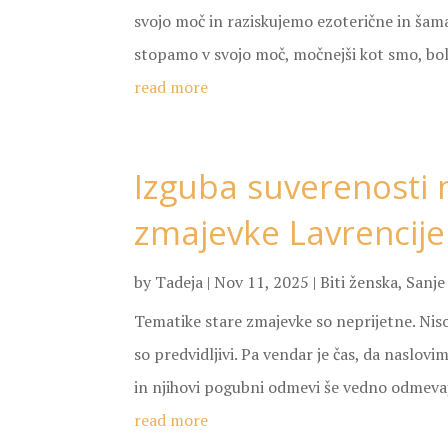
svojo moč in raziskujemo ezoterične in šam
stopamo v svojo moč, močnejši kot smo, bol
read more
Izguba suverenosti 
zmajevke Lavrencije
by
Tadeja
|
Nov 11, 2025
|
Biti ženska
,
Sanje
Tematike stare zmajevke so neprijetne. Niso
so predvidljivi. Pa vendar je čas, da naslov
in njihovi pogubni odmevi še vedno odmevajo
read more