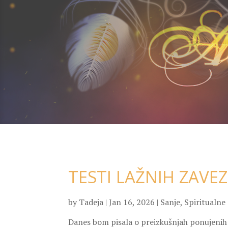
TESTI LAŽNIH ZAVE
by
Tadeja
|
Jan 16, 2026
|
Sanje
,
Spiritualne
Danes bom pisala o preizkušnjah ponujenih 