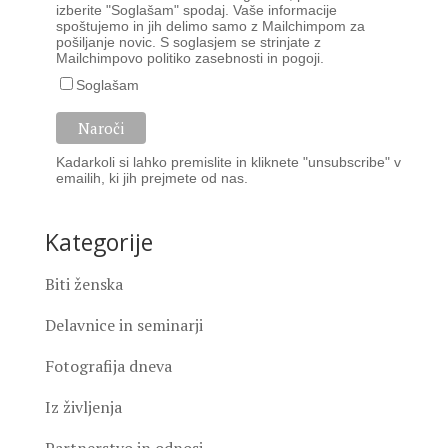
izberite "Soglašam" spodaj. Vaše informacije
spoštujemo in jih delimo samo z Mailchimpom za
pošiljanje novic. S soglasjem se strinjate z
Mailchimpovo
politiko zasebnosti
in
pogoji
.
Soglašam
Kadarkoli si lahko premislite in kliknete "unsubscribe" v
emailih, ki jih prejmete od nas.
Kategorije
Biti ženska
Delavnice in seminarji
Fotografija dneva
Iz življenja
Partnerstvo in odnosi