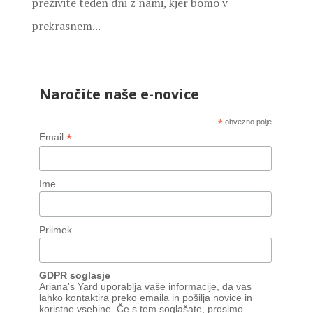
preživite teden dni z nami, kjer bomo v
prekrasnem...
Naročite naše e-novice
*
obvezno polje
*
Email
Ime
Priimek
GDPR soglasje
Ariana's Yard uporablja vaše informacije, da vas
lahko kontaktira preko emaila in pošilja novice in
koristne vsebine. Če s tem soglašate, prosimo