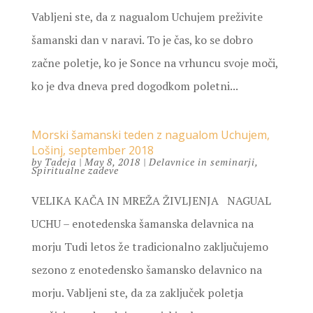
Vabljeni ste, da z nagualom Uchujem preživite
šamanski dan v naravi. To je čas, ko se dobro
začne poletje, ko je Sonce na vrhuncu svoje moči,
ko je dva dneva pred dogodkom poletni...
Morski šamanski teden z nagualom Uchujem,
Lošinj, september 2018
by
Tadeja
|
May 8, 2018
|
Delavnice in seminarji
,
Spiritualne zadeve
VELIKA KAČA IN MREŽA ŽIVLJENJA NAGUAL
UCHU – enotedenska šamanska delavnica na
morju Tudi letos že tradicionalno zaključujemo
sezono z enotedensko šamansko delavnico na
morju. Vabljeni ste, da za zaključek poletja