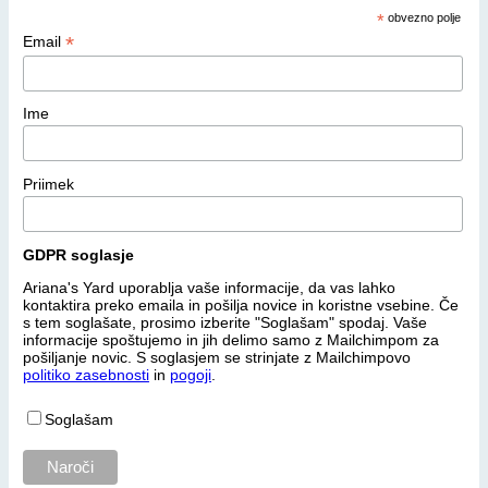
*
obvezno polje
*
Email
Ime
Priimek
GDPR soglasje
Ariana's Yard uporablja vaše informacije, da vas lahko
kontaktira preko emaila in pošilja novice in koristne vsebine. Če
s tem soglašate, prosimo izberite "Soglašam" spodaj. Vaše
informacije spoštujemo in jih delimo samo z Mailchimpom za
pošiljanje novic. S soglasjem se strinjate z Mailchimpovo
politiko zasebnosti
in
pogoji
.
Soglašam