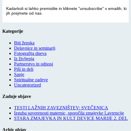
Kadarkoli si lahko premislite in kliknete "unsubscribe" v emailih, ki
jih prejmete od nas.
Kategorije
Biti ženska
Delavnice in seminarji
Fotografija dneva
Iz življenja
Partnerstvo in odnosi
Piši in deli
Sanje
Spiritualne zadeve
Uncategorized
Zadnje objave
TESTI LAŽNIH ZAVEZNIŠTEV: SVEČENICA
Izguba suverenosti maternic, sporočila zmajevke Lavrencije
STARA ZMAJEVKA IN KULT DEVICE MARIJE 2. DEL
Arhiv objav