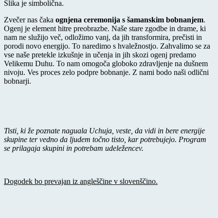
Slika je simbolična.
Zvečer nas čaka
ognjena ceremonija s šamanskim bobnanjem
.
Ogenj je element hitre preobrazbe. Naše stare zgodbe in drame, ki
nam ne služijo več, odložimo vanj, da jih transformira, prečisti in
porodi novo energijo. To naredimo s hvaležnostjo. Zahvalimo se za
vse naše pretekle izkušnje in učenja in jih skozi ogenj predamo
Velikemu Duhu. To nam omogoča globoko zdravljenje na dušnem
nivoju. Ves proces zelo podpre bobnanje. Z nami bodo naši odlični
bobnarji.
Tisti, ki že poznate naguala Uchuja, veste, da vidi in bere energije
skupine ter vedno da ljudem točno tisto, kar potrebujejo. Program
se prilagaja skupini in potrebam udeležencev.
Dogodek bo prevajan iz angleščine v slovenščino.