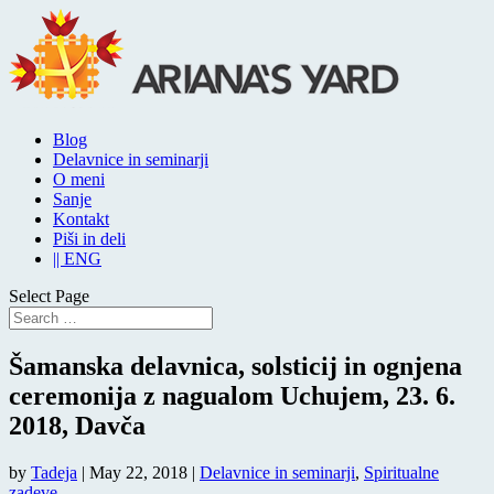
Blog
Delavnice in seminarji
O meni
Sanje
Kontakt
Piši in deli
|| ENG
Select Page
Šamanska delavnica, solsticij in ognjena
ceremonija z nagualom Uchujem, 23. 6.
2018, Davča
by
Tadeja
|
May 22, 2018
|
Delavnice in seminarji
,
Spiritualne
zadeve