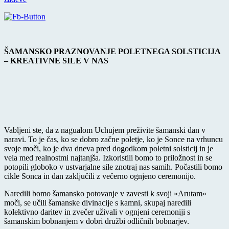
ŠAMANSKO PRAZNOVANJE POLETNEGA SOLSTICIJA
– KREATIVNE SILE V NAS
Vabljeni ste, da z nagualom Uchujem preživite šamanski dan v
naravi. To je čas, ko se dobro začne poletje, ko je Sonce na vrhuncu
svoje moči, ko je dva dneva pred dogodkom poletni solsticij in je
vela med realnostmi najtanjša. Izkoristili bomo to priložnost in se
potopili globoko v ustvarjalne sile znotraj nas samih. Počastili bomo
cikle Sonca in dan zaključili z večerno ognjeno ceremonijo.
Naredili bomo šamansko potovanje v zavesti k svoji »Arutam«
moči, se učili šamanske divinacije s kamni, skupaj naredili
kolektivno daritev in zvečer uživali v ognjeni ceremoniji s
šamanskim bobnanjem v dobri družbi odličnih bobnarjev.