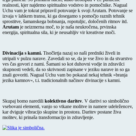
realnosti, kjer najdemo spiritualno vodstvo in pomočnike. Nagual
Uchu vam je tokrat pripravil potovanje k svoji Arutam. Potovanje se
izvaja v lahkem transu, ki ga dosegamo s pomočjo raznih tehnik
sprostitve, šamanskega bobnanja, ropotuljic, določenih ritmov itd.
Arutam
je neizmerna moč, to je naša neukročena, prvinska
energija, spiritualna sila, ki je neusahljiv vir kreativne moči.
Divinacija s kamni.
Tisočletja nazaj so naši predniki živeli in
utripali v pulzu narave. Zavedali so se, da je vse živo in da stvarstvo
ves čas govori z nami. Šamani so kot duhovni vodje in zdravilci
skupnosti vedeli, da so skrivnosti zapisane v jeziku narave in so ga
znali govoriti. Nagual Uchu vam bo pokazal nekaj tehnik »branja
jezika kamnov«, t.i. tradicionalnih načinov divinacije s kamni.
Skupaj bomo naredili
kolektivno daritev
. V daritvi so simbolično
vsebovani elementi, vanjo so vtkane molitve in namere udeležencev,
kar dviguje vibracijo skupine in prostora. Daritev postane živa
molitev, ki prinaša transformacijo in zdravljenje.