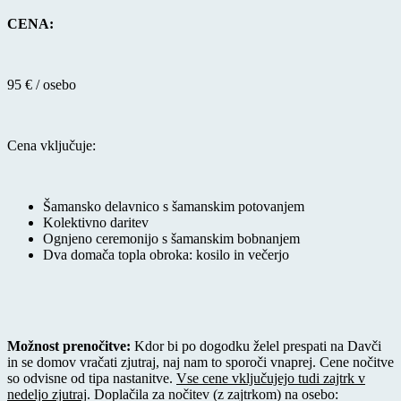
CENA:
95 € / osebo
Cena vključuje:
Šamansko delavnico s šamanskim potovanjem
Kolektivno daritev
Ognjeno ceremonijo s šamanskim bobnanjem
Dva domača topla obroka: kosilo in večerjo
Možnost prenočitve:
Kdor bi po dogodku želel prespati na Davči
in se domov vračati zjutraj, naj nam to sporoči vnaprej. Cene nočitve
so odvisne od tipa nastanitve.
Vse cene vključujejo tudi zajtrk v
nedeljo zjutraj
. Doplačila za nočitev (z zajtrkom) na osebo: