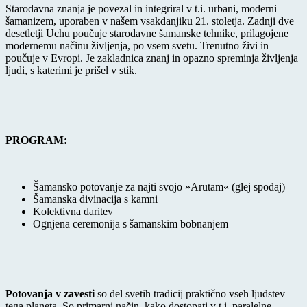
Starodavna znanja je povezal in integriral v t.i. urbani, moderni
šamanizem, uporaben v našem vsakdanjiku 21. stoletja. Zadnji dve
desetletji Uchu poučuje starodavne šamanske tehnike, prilagojene
modernemu načinu življenja, po vsem svetu. Trenutno živi in
poučuje v Evropi. Je zakladnica znanj in opazno spreminja življenja
ljudi, s katerimi je prišel v stik.
PROGRAM:
Šamansko potovanje za najti svojo »Arutam« (glej spodaj)
Šamanska divinacija s kamni
Kolektivna daritev
Ognjena ceremonija s šamanskim bobnanjem
Potovanja v zavesti
so del svetih tradicij praktično vseh ljudstev
tega planeta. So primarni način, kako dostopati v t.i. paralelne