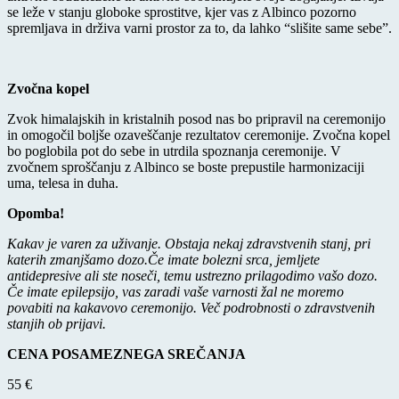
se leže v stanju globoke sprostitve, kjer vas z Albinco pozorno
spremljava in drživa varni prostor za to, da lahko “slišite same sebe”.
Zvočna kopel
Zvok himalajskih in kristalnih posod nas bo pripravil na ceremonijo
in omogočil boljše ozaveščanje rezultatov ceremonije. Zvočna kopel
bo poglobila pot do sebe in utrdila spoznanja ceremonije. V
zvočnem sproščanju z Albinco se boste prepustile harmonizaciji
uma, telesa in duha.
Opomba!
Kakav je varen za uživanje. Obstaja nekaj zdravstvenih stanj, pri
katerih zmanjšamo dozo.
Če imate bolezni srca, jemljete
antidepresive ali ste noseči, temu ustrezno prilagodimo vašo dozo.
Če imate epilepsijo, vas zaradi vaše varnosti žal ne moremo
povabiti na kakavovo ceremonijo. Več podrobnosti o zdravstvenih
stanjih ob prijavi.
CENA POSAMEZNEGA SREČANJA
55 €