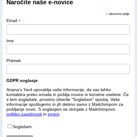
Naročite naše e-novice
*
obvezno polje
*
Email
Ime
Priimek
GDPR soglasje
Ariana's Yard uporablja vaše informacije, da vas lahko
kontaktira preko emaila in pošilja novice in koristne vsebine. Če
s tem soglašate, prosimo izberite "Soglašam" spodaj. Vaše
informacije spoštujemo in jih delimo samo z Mailchimpom za
pošiljanje novic. S soglasjem se strinjate z Mailchimpovo
politiko zasebnosti
in
pogoji
.
Soglašam