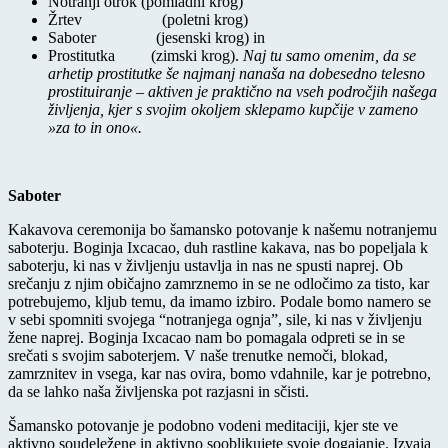
Notranji otrok (pomladni krog)
Žrtev (poletni krog)
Saboter (jesenski krog) in
Prostitutka (zimski krog).
Naj tu samo omenim, da se
arhetip prostitutke še najmanj nanaša na dobesedno telesno
prostituiranje – aktiven je praktično na vseh področjih našega
življenja, kjer s svojim okoljem sklepamo kupčije v zameno
»za to in ono«.
Saboter
Kakavova ceremonija bo šamansko potovanje k našemu notranjemu
saboterju. Boginja Ixcacao, duh rastline kakava, nas bo popeljala k
saboterju, ki nas v življenju ustavlja in nas ne spusti naprej. Ob
srečanju z njim običajno zamrznemo in se ne odločimo za tisto, kar
potrebujemo, kljub temu, da imamo izbiro. Podale bomo namero se
v sebi spomniti svojega “notranjega ognja”, sile, ki nas v življenju
žene naprej. Boginja Ixcacao nam bo pomagala odpreti se in se
srečati s svojim saboterjem. V naše trenutke nemoči, blokad,
zamrznitev in vsega, kar nas ovira, bomo vdahnile, kar je potrebno,
da se lahko naša življenska pot razjasni in sčisti.
Šamansko potovanje je podobno vodeni meditaciji, kjer ste ve
aktivno soudeležene in aktivno sooblikujete svoje dogajanje. Izvaja