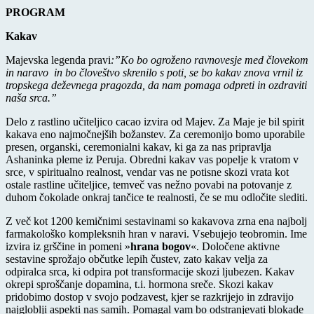
PROGRAM
Kakav
Majevska legenda pravi
:”Ko bo ogroženo ravnovesje med človekom
in naravo in bo človeštvo skrenilo s poti, se bo kakav znova vrnil iz
tropskega deževnega pragozda, da nam pomaga odpreti in ozdraviti
naša srca.”
Delo z rastlino učiteljico cacao izvira od Majev. Za Maje je bil spirit
kakava eno najmočnejših božanstev. Za ceremonijo bomo uporabile
presen, organski, ceremonialni kakav, ki ga za nas pripravlja
Ashaninka pleme iz Peruja. Obredni kakav vas popelje k vratom v
srce, v spiritualno realnost, vendar vas ne potisne skozi vrata kot
ostale rastline učiteljice, temveč vas nežno povabi na potovanje z
duhom čokolade onkraj tančice te realnosti, če se mu odločite slediti.
Z več kot 1200 kemičnimi sestavinami so kakavova zrna ena najbolj
farmakološko kompleksnih hran v naravi. Vsebujejo teobromin. Ime
izvira iz grščine in pomeni »
hrana bogov
«. Določene aktivne
sestavine sprožajo občutke lepih čustev, zato kakav velja za
odpiralca srca, ki odpira pot transformacije skozi ljubezen. Kakav
okrepi sproščanje dopamina, t.i. hormona sreče. Skozi kakav
pridobimo dostop v svojo podzavest, kjer se razkrijejo in zdravijo
najgloblji aspekti nas samih. Pomagal vam bo odstranjevati blokade