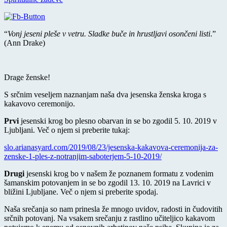
“
Vonj jeseni pleše v vetru. Sladke buče in hrustljavi osončeni listi
.”
(Ann Drake)
Drage ženske!
S srčnim veseljem naznanjam naša dva jesenska ženska kroga s
kakavovo ceremonijo.
Prvi
jesenski krog bo plesno obarvan in se bo zgodil 5. 10. 2019 v
Ljubljani. Več o njem si preberite tukaj:
slo.arianasyard.com/2019/08/23/jesenska-kakavova-ceremonija-za-
zenske-1-ples-z-notranjim-saboterjem-5-10-2019/
Drugi
jesenski krog bo v našem že poznanem formatu z vodenim
šamanskim potovanjem in se bo zgodil 13. 10. 2019 na Lavrici v
bližini Ljubljane. Več o njem si preberite spodaj.
Naša srečanja so nam prinesla že mnogo uvidov, radosti in čudovitih
srčnih potovanj. Na vsakem srečanju z rastlino učiteljico kakavom