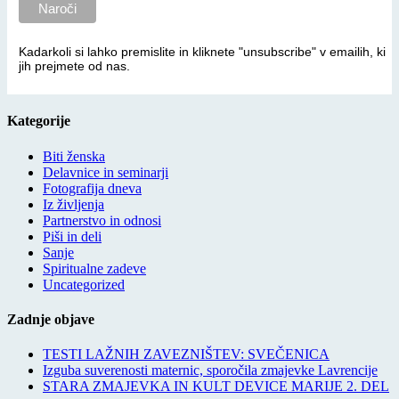
Kadarkoli si lahko premislite in kliknete "unsubscribe" v emailih, ki
jih prejmete od nas.
Kategorije
Biti ženska
Delavnice in seminarji
Fotografija dneva
Iz življenja
Partnerstvo in odnosi
Piši in deli
Sanje
Spiritualne zadeve
Uncategorized
Zadnje objave
TESTI LAŽNIH ZAVEZNIŠTEV: SVEČENICA
Izguba suverenosti maternic, sporočila zmajevke Lavrencije
STARA ZMAJEVKA IN KULT DEVICE MARIJE 2. DEL