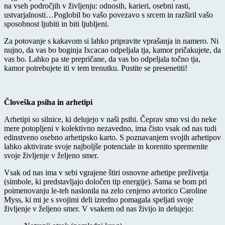
na vseh področjih v življenju: odnosih, karieri, osebni rasti,
ustvarjalnosti…Poglobil bo vašo povezavo s srcem in razširil vašo
sposobnost ljubiti in biti ljubljeni.
Za potovanje s kakavom si lahko pripravite vprašanja in namero. Ni
nujno, da vas bo boginja Ixcacao odpeljala tja, kamor pričakujete, da
vas bo. Lahko pa ste prepričane, da vas bo odpeljala točno tja,
kamor potrebujete iti v tem trenutku. Pustite se presenetiti!
Človeška psiha in arhetipi
Arhetipi so silnice, ki delujejo v naši psihi. Čeprav smo vsi do neke
mere potopljeni v kolektivno nezavedno, ima čisto vsak od nas tudi
edinstveno osebno arhetipsko karto. S poznavanjem svojih arhetipov
lahko aktivirate svoje najboljše potenciale in korenito spremenite
svoje življenje v željeno smer.
Vsak od nas ima v sebi vgrajene štiri osnovne arhetipe preživetja
(simbole, ki predstavljajo določen tip energije). Sama se bom pri
poimenovanju le-teh naslonila na zelo cenjeno avtorico Caroline
Myss, ki mi je s svojimi deli izredno pomagala speljati svoje
življenje v željeno smer. V vsakem od nas živijo in delujejo: