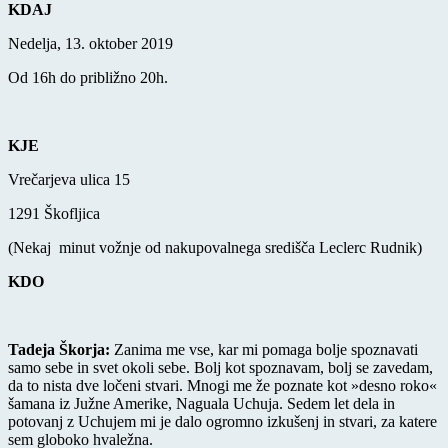
KDAJ
Nedelja, 13. oktober 2019
Od 16h do približno 20h.
KJE
Vrečarjeva ulica 15
1291 Škofljica
(Nekaj minut vožnje od nakupovalnega središča Leclerc Rudnik)
KDO
Tadeja Škorja:
Zanima me vse, kar mi pomaga bolje spoznavati
samo sebe in svet okoli sebe. Bolj kot spoznavam, bolj se zavedam,
da to nista dve ločeni stvari. Mnogi me že poznate kot »desno roko«
šamana iz Južne Amerike, Naguala Uchuja. Sedem let dela in
potovanj z Uchujem mi je dalo ogromno izkušenj in stvari, za katere
sem globoko hvaležna.