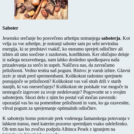
Saboter
Jesensko srečanje bo posvečeno arhetipu notranjega
saboterja
. Kot
velja za vse arhetipe, je notranji saboter sam po sebi nevtralna
energija, ki se predstavi vsakič, ko moramo sprejeti odločitev ali
izbiro ali smo soočene z razdorom, konfliktom. Ker običajno deluje
iz našega nezavednega, nam lahko dosledno spodkopava naša
prizadevanja za srečo in uspeh. Naščuva nas, da zavračamo
priložnosti. Vedno testira naš pogum. Bistvo: je varuh izbire. Glavni
izziv je strah pred spremembami. Kolikokrat radostno sprejmete
ponujajoče se priložnosti? Kolikokrat vas vaš strah drži v starih
stanjih, ki vas onesrečujejo? Kolikokrat ste poiskale vse mogoče in
nemogoče izgovore za svoje nedelovanje? Pogovorite se s svojim
saboterjem. Skozi delo z njim bo postal vaš močan zaveznik:
opozarjal vas bo na pomembne priložnosti in vam, ko ga ozavestite,
vlival pogum za sprejemanje optimalnih odločitev.
K saboterju bomo potovale prek vodenega šamanskega potovanja v
lahkem transu, med katerim pozorno spremljam vsako udeleženko.
Ob tem nas bo zvočno podprla Albinca Pesek z igranjem na