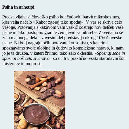
Psiha in arhetipi
Predstavljajte si človeško psiho kot čudovit, barvit mikrokozmos,
kjer velja načelo »Kakor zgoraj tako spodaj«. V vas se skriva celo
vesolje. Potovanja s kakavom vam vsakič odstrejo nov delček vaše
psihe in tako postopno gradite zemljevid samih sebe. Zavedamo se
zelo majhnega dela – zavestni del predstavlja okrog 10% človeške
psihe. Ni bolj nagrajujočih potovanj kot so tista, s katerimi
spoznavamo svoje globine in čudovito kompleksno naravo, ki nam
jo je ta družba, v kateri živimo, tako zelo oklestila. »
Spoznaj sebe in
spoznal boš celo stvarstvo
« so učili v praktično vsaki starodavni šoli
misterijev in modrosti.