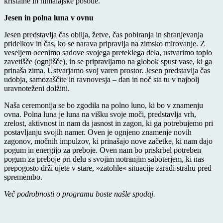
kristalne in himalajske posode.
Jesen in polna luna v ovnu
Jesen predstavlja čas obilja, žetve, čas pobiranja in shranjevanja
pridelkov in čas, ko se narava pripravlja na zimsko mirovanje. Z
veseljem ocenimo sadove svojega preteklega dela, ustvarimo toplo
zavetišče (ognjišče), in se pripravljamo na globok spust vase, ki ga
prinaša zima. Ustvarjamo svoj varen prostor. Jesen predstavlja čas
udobja, samozaščite in ravnovesja – dan in noč sta tu v najbolj
uravnoteženi dolžini.
Naša ceremonija se bo zgodila na polno luno, ki bo v znamenju
ovna. Polna luna je luna na višku svoje moči, predstavlja vrh,
zrelost, aktivnost in nam da jasnost in zagon, ki ga potrebujemo pri
postavljanju svojih namer. Oven je ognjeno znamenje novih
zagonov, močnih impulzov, ki prinašajo nove začetke, ki nam dajo
pogum in energijo za preboje. Oven nam bo priskrbel potreben
pogum za preboje pri delu s svojim notranjim saboterjem, ki nas
prepogosto drži ujete v stare, »zatohle« situacije zaradi strahu pred
spremembo.
Več podrobnosti o programu boste našle spodaj.