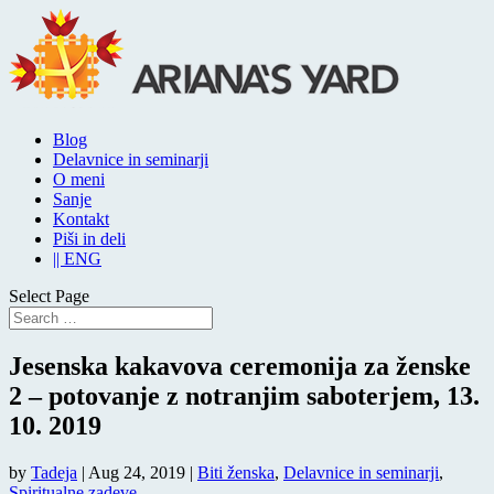
Blog
Delavnice in seminarji
O meni
Sanje
Kontakt
Piši in deli
|| ENG
Select Page
Jesenska kakavova ceremonija za ženske
2 – potovanje z notranjim saboterjem, 13.
10. 2019
by
Tadeja
|
Aug 24, 2019
|
Biti ženska
,
Delavnice in seminarji
,
Spiritualne zadeve