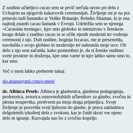
Z rastlino učiteljico cacao sem se prvič srečala ravno pri delu z
Uchujem na njegovih kakavovih ceremonijah. Življenje mi je na pot
prineslo tudi šamanko iz Velike Britanije, Rebeko Shaman, ki je ena
najbolj znanih cacao šamank v Evropi. Udeležila sem se njenega
»Cacaoista treninga«, kjer smo globoko in intenzivno v ženskem
krogu delale z rastlino cacao in se učile njenih modrosti ter vodenja
ceremonij z njo. Duh rastline, boginja Ixcacao, me je presenetila,
navdušila s svojo globino in modrostjo ter nahranila moje srce. Ob
delu z njo sem začutila, kako pomembno je, da si ženske nudimo
svete prostore in druženja, kjer smo varne in kjer lahko samo smo to,
kar smo.
Več o meni lahko preberete tukaj:
slo.arianasyard.com/o-meni/
dr. Albinca Pesek:
Albinca je glasbenica, glasbena pedagoginja,
profesorica, avtorica osnovnošolskih učbenikov za glasbo, zvočna in
plesna terapevtka, predvsem pa moja draga prijateljica. Svoje
življenje je posvetila svoji ljubezni do glasbe, je prava zakladnica
dolgoletnih izkušenj dela z zvokom, kar je čutiti skozi vse njeno
delo in igranje. Razvajala nas bo z zvočno kopeljo.